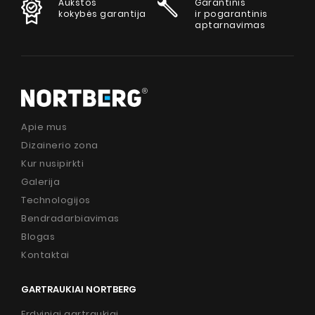
Aukštos
Garantinis
kokybės garantija
ir pogarantinis
aptarnavimas
Apie mus
Dizainerio zona
Kur nusipirkti
Galerija
Technologijos
Bendradarbiavimas
Blogas
Kontaktai
GARTRAUKIAI NORTBERG
Erdviniai gartraukiai