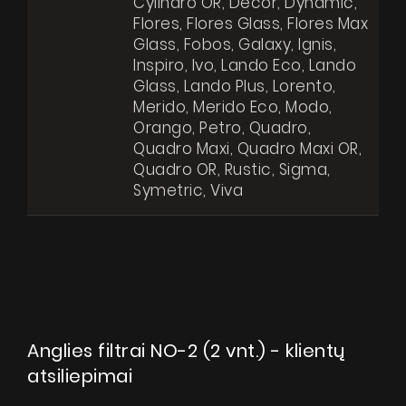
Cylindro OR, Decor, Dynamic,
Dirbkime kartu
Flores, Flores Glass, Flores Max
Kontaktai
Glass, Fobos, Galaxy, Ignis,
SIŲSTI
Inspiro, Ivo, Lando Eco, Lando
Glass, Lando Plus, Lorento,
Merido, Merido Eco, Modo,
Orango, Petro, Quadro,
Quadro Maxi, Quadro Maxi OR,
Quadro OR, Rustic, Sigma,
Symetric, Viva
Anglies filtrai NO-2 (2 vnt.) - klientų
atsiliepimai