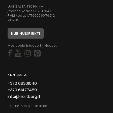
UAB BALTA TECHNIKA
Įmonės kodas 302617341
PVM kodas LT100006079212
Vilnius
KUR NUSIPIRKTI
Mes socialiniuose tinkluose:
KONTAKTAI
+370 68301040
+370 61477489
info@nortberg.lt
Pr. – Pn. nuo 9:00 iki 18:00