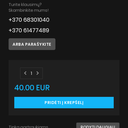
Patarimai
Turite klausimų?
Skambinkite mums!
Servisas
+370 68301040
Instrukcijos
+370 61477489
ARBA PARAŠYKITE
40.00 EUR
PRIDĖTI Į KREPŠELĮ
Tinka gartraukiams
RODYTI DAUGIAU