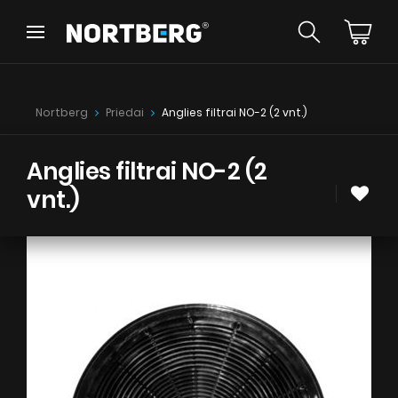
Wróć
Wróć
Patarimai
Naujienos
Nortberg
Priedai
Anglies filtrai NO-2 (2 vnt.)
Erdviniai gartraukiai
Sieniniai gartraukiai
Įmontuojami gartraukiai
Anglies filtrai NO-2 (2
Retro gartraukiai
vnt.)
Lubiniai gartraukiai
ŽIŪRĖTI
Cilindro formos gartraukiai
Kamino tipo gartraukiai
Įmontuoti gartraukiai
Teleskopiniai gartraukiai
Instrukcijos
Integruoti gartraukiai
Priedai gartraukiams
Spalvų pavyzdžiai