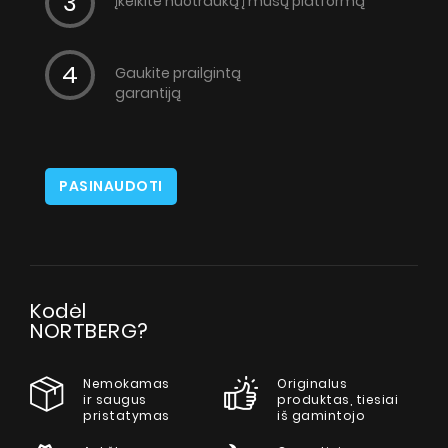
Įkelkite nuotrauką į mūsų platformą
Gaukite prailgintą
garantiją
PASINAUDOTI
Kodėl
NORTBERG?
Nemokamas
Originalus
ir saugus
produktas, tiesiai
pristatymas
iš gamintojo