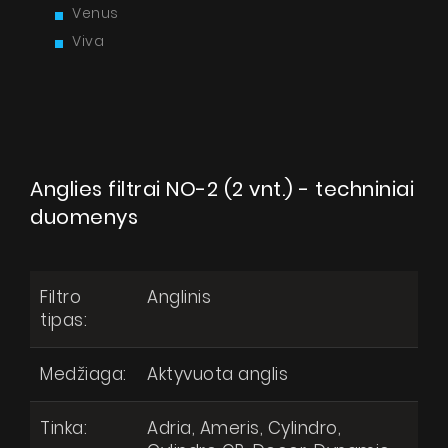
Venus
Viva
Anglies filtrai NO-2 (2 vnt.)
Produktai
Pytanie o produkt
Anglies filtrai NO-2 (2 vnt.) - techniniai
Apie mus
duomenys
Dizainerio zona
Techninė pagalba
Filtro
Anglinis
Virtualus gidas
tipas:
Kur nusipirkti
Medžiaga:
Aktyvuota anglis
Galerija
Akcijos
Tinka:
Adria, Ameris, Cylindro,
Sutinku, kad mano asmens duomenys būtų tvarkomi pagal Lietuvos
respublikos duomenų apsaugos įstatymą