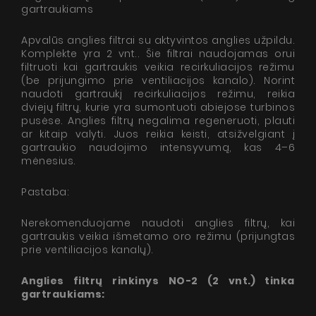
gartraukiams
Apvalūs anglies filtrai su aktyvintos anglies užpildu.
Komplekte yra 2 vnt.. Šie filtrai naudojamas orui
filtruoti kai gartraukis veikia recirkuliacijos režimu
(be prijungimo prie ventiliacijos kanalo). Norint
naudoti gartraukį recirkuliacijos režimu, reikia
dviejų filtrų, kurie yra sumontuoti abiejose turbinos
pusėse. Anglies filtrų negalima regeneruoti, plauti
ar kitaip valyti. Juos reikia keisti, atsižvelgiant į
gartraukio naudojimo intensyvumą, kas 4–6
mėnesius.
Pastaba:
Nerekomenduojame naudoti anglies filtrų, kai
gartraukis veikia išmetamo oro režimu (prijungtas
prie ventiliacijos kanalų).
Anglies filtrų rinkinys NO-2 (2 vnt.) tinka
gartraukiams: