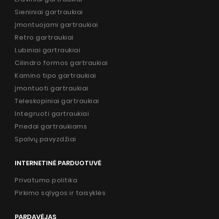
Sieniniai gartraukiai
Įmontuojami gartraukiai
Retro gartraukiai
Lubiniai gartraukiai
Cilindro formos gartraukiai
Kamino tipo gartraukiai
Įmontuoti gartraukiai
Teleskopiniai gartraukiai
Integruoti gartraukiai
Priedai gartraukiams
Spalvų pavyzdžiai
INTERNETINĖ PARDUOTUVĖ
Privatumo politika
Pirkimo sąlygos ir taisyklės
PARDAVĖJAS