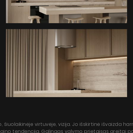
indro Taupe
ie o produkt
Produktai
Apie mus
Dizainerio zona
Techninė pagalba
šiuolaikinėje virtuvėje, vizija. Jo išskirtinė išvaizda ha
Virtualus gidas
ino tendencija. Galingas valymo prietaisas greitai pa