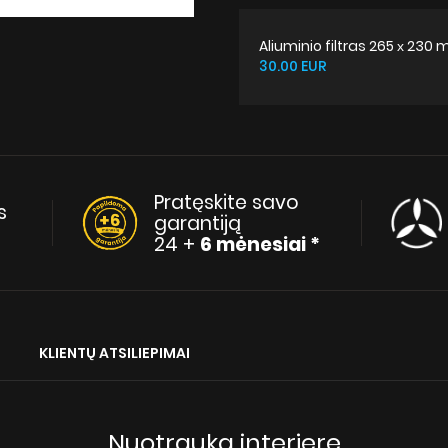
Aliuminio filtras 265 х 230
30.00 EUR
Pratęskite savo
s
garantiją
24 +
6 mėnesiai *
KLIENTŲ ATSILIEPIMAI
Nuotrauka interjere