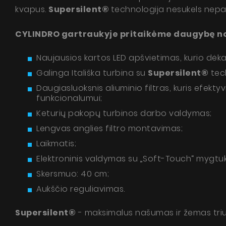
kvapus.
Supersilent®
technologija nesukels nepa
CYLINDRO gartraukyje pritaikėme daugybę nov
Naujausios kartos LED apšvietimas, kurio dėka
Galinga Itališka turbina su
Supersilent®
tech
Suti
Daugiasluoksnis aliuminio filtras, kuris efekty
respub
funkcionalumui;
Keturių pakopų turbinos darbo valdymas;
Lengvas anglies filtro montavimas;
Laikmatis;
Elektroninis valdymas su „Soft-Touch“ mygtuk
Skersmuo: 40 cm;
Aukščio reguliavimas.
Supersilent®
- maksimalus našumas ir žemas triu