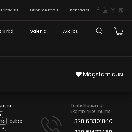
tamiausi
Dirbkime kartu
Kontaktai
ipirkti
Galerija
Akcijos
ija
Daugiau
informacijos
Mėgstamiausi
DUK
Gartraukio garantija
tarimu
Turite klausimų?
Patarimai
Skambinkite mums!
x
Servisas
+370 68301040
inė
aukso
nė