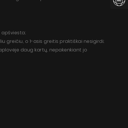
 apšviesta;
 greičiu, o 1-asis greitis praktiškai nesigirdi;
indaplovėje daug kartų, nepakenkiant jo
ŲSTI