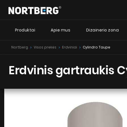
Produktai
Apie mus
Dizainerio zona
Nortberg
Visos prekės
Erdviniai
Cylindro Taupe
Dizai
Naujienos
Patarimai
I
Erdviniai gartraukiai
Erdvinis gartraukis 
Sieniniai gartraukiai
Nortberg
Įmontuojami gartraukiai
Nortberg 
Retro gartraukiai
Lubiniai gartraukiai
Nortberg
Cilindro formos gartraukiai
Kamino tipo gartraukiai
Įmontuoti gartraukiai
Teleskopiniai gartraukiai
Integruoti gartraukiai
ŽIŪRĖTI