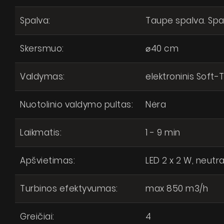
Spalva:
Taupe spalva. Sp
Skersmuo:
⌀40 cm
Valdymas:
elektroninis Soft
Nuotolinio valdymo pultas:
Nėra
Laikmatis:
1 - 9 min
Apšvietimas:
LED 2 x 2 W, neutr
Turbinos efektyvumas:
max 850 m3/h
Greičiai:
4