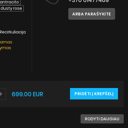
+370 61477489
Instrukcijos
antracito
dusty rose
ARBA PARAŠYKITE
 Recirkuliacija
kamas
tymas
699.00 EUR
PRIDĖTI Į KREPŠELĮ
RODYTI DAUGIAU