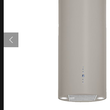
Priedai gartraukiams
Spalvų pavyzdžiai