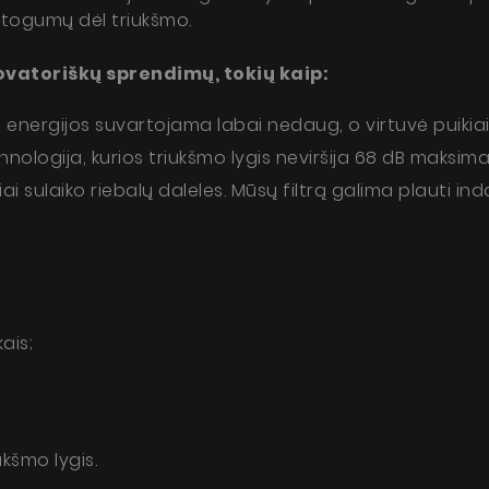
Kur nusipirkti
togumų dėl triukšmo.
Galerija
atoriškų sprendimų, tokių kaip:
Akcijos
 energijos suvartojama labai nedaug, o virtuvė puikiai
Dirbkime kartu
nologija, kurios triukšmo lygis neviršija 68 dB maksimaliu
Kontaktai
nku, kad mano asmens duomenys būtų tvarkomi pagal Lietuvos
viai sulaiko riebalų daleles. Mūsų filtrą galima plauti 
likos duomenų apsaugos įstatymą
SI
ais;
kšmo lygis.