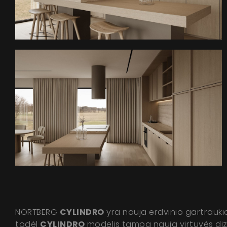
Cyl
Pytan
NORTBERG
CYLINDRO
yra nauja erdvinio gartraukio, 
todėl
CYLINDRO
modelis tampa nauja virtuvės diza