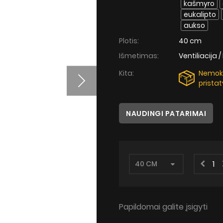
kašmyro
eukalipto
aukso
Plotis:
40 cm
Išmetimas:
Ventiliacija /
Kita:
Nemo
prista
NAUDINGI PATARIMAI
Papildomai galite įsigyti