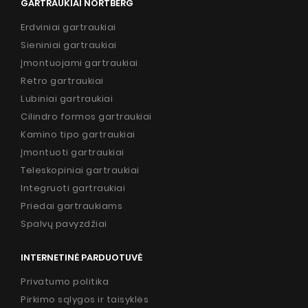
GARTRAUKIAI NORTBERG
Erdviniai gartraukiai
Sieniniai gartraukiai
Įmontuojami gartraukiai
Retro gartraukiai
Lubiniai gartraukiai
Cilindro formos gartraukiai
Kamino tipo gartraukiai
Įmontuoti gartraukiai
Teleskopiniai gartraukiai
Integruoti gartraukiai
Priedai gartraukiams
Spalvų pavyzdžiai
INTERNETINĖ PARDUOTUVĖ
Privatumo politika
Pirkimo sąlygos ir taisyklės