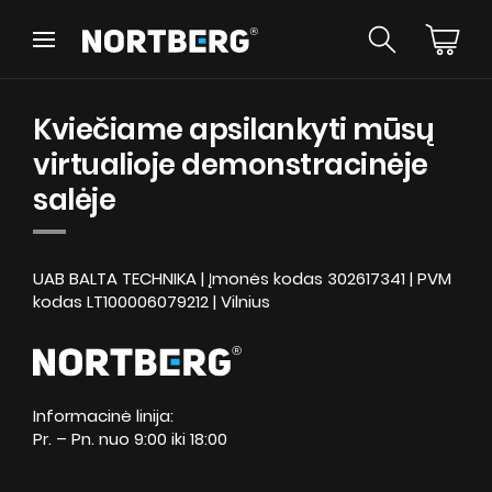
Wróć
Wróć
Patarimai
Naujienos
Kviečiame apsilankyti mūsų
Erdviniai gartraukiai
virtualioje demonstracinėje
Sieniniai gartraukiai
salėje
Įmontuojami gartraukiai
Retro gartraukiai
Lubiniai gartraukiai
ŽIŪRĖTI
Cilindro formos gartraukiai
UAB BALTA TECHNIKA | Įmonės kodas 302617341 | PVM
kodas LT100006079212 | Vilnius
Kamino tipo gartraukiai
Įmontuoti gartraukiai
Teleskopiniai gartraukiai
Instrukcijos
Integruoti gartraukiai
Priedai gartraukiams
Informacinė linija:
Spalvų pavyzdžiai
Pr. – Pn. nuo 9:00 iki 18:00