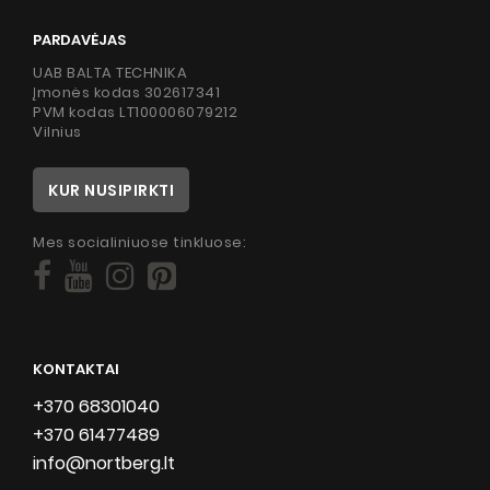
PARDAVĖJAS
UAB BALTA TECHNIKA
Įmonės kodas 302617341
PVM kodas LT100006079212
Vilnius
KUR NUSIPIRKTI
Mes socialiniuose tinkluose:
KONTAKTAI
+370 68301040
+370 61477489
info@nortberg.lt