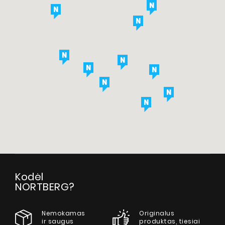
Produktai
Apie mus
Dizainerio zona
Techninė pagalba
Virtualus gidas
Kodėl
Kur nusipirkti
NORTBERG?
Galerija
Nemokamas
Originalus
Akcijos
ir saugus
produktas, tiesiai