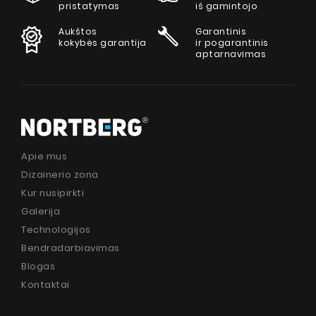
pristatymas
iš gamintojo
Dirbkime kartu
Aukštos
Garantinis
kokybės garantija
ir pogarantinis
Kontaktai
aptarnavimas
Apie mus
Dizainerio zona
Kur nusipirkti
Galerija
Technologijos
Bendradarbiavimas
Blogas
Kontaktai