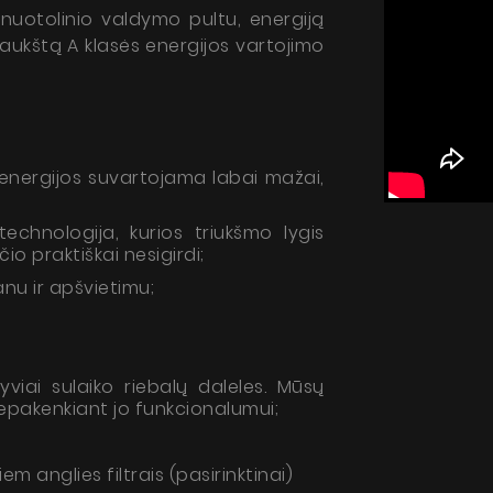
nuotolinio valdymo pultu, energiją
 aukštą A klasės energijos vartojimo
 energijos suvartojama labai mažai,
echnologija, kurios triukšmo lygis
čio praktiškai nesigirdi;
nu ir apšvietimu;
tyviai sulaiko riebalų daleles. Mūsų
nepakenkiant jo funkcionalumui;
m anglies filtrais (pasirinktinai)