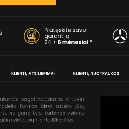
Pratęskite savo
s
garantiją
24 +
6 mėnesiai *
KLIENTŲ ATSILIEPIMAI
KLIENTŲ NUOTRAUKOS
ukurtas pagal naujausias virtuvės
modelio formos tikrai suteiks jūsų
kartu su gana tyliu turbinos veikimu
ių reikliausių klientų lūkesčius.