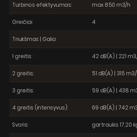
Turbinos efektyvumas:
max 850 m3/h
Greičiai:
4
Triukšmas | Galia
1 greitis:
42 dB(A) | 221 m3
2 greitis:
51 dB(A) | 315 m3
3 greitis:
59 dB(A) | 438 m
4 greitis (intensyvus):
69 dB(A) | 742 m
Svoris:
gartraukis 17,20 k