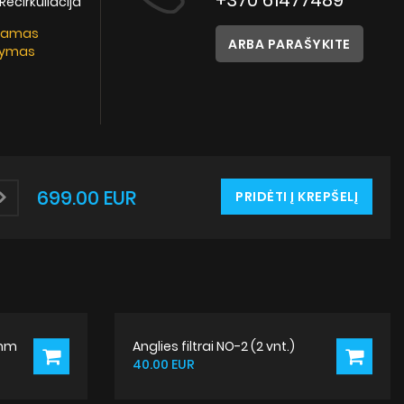
+370 61477489
Instrukcijos
 Recirkuliacija
kamas
ARBA PARAŠYKITE
tymas
699.00 EUR
PRIDĖTI Į KREPŠELĮ
 mm
Anglies filtrai NO-2 (2 vnt.)
40.00 EUR