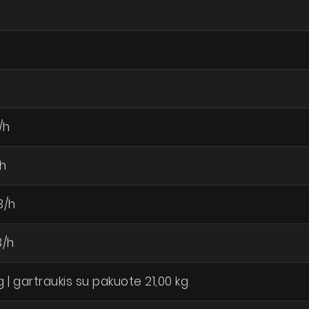
/h
/h
3/h
3/h
g | gartraukis su pakuote 21,00 kg