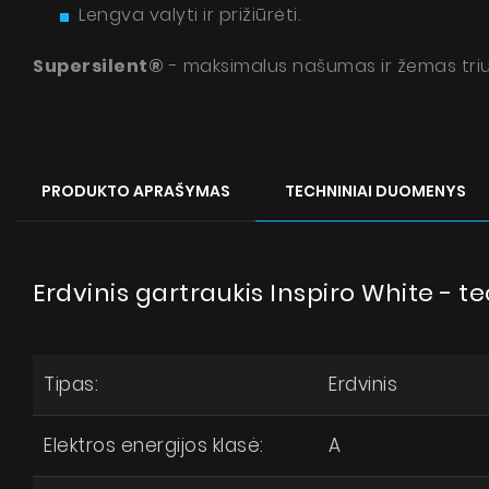
Lengva valyti ir prižiūrėti.
Supersilent®
- maksimalus našumas ir žemas triu
PRODUKTO APRAŠYMAS
TECHNINIAI DUOMENYS
Ins
Pytan
Erdvinis gartraukis Inspiro White - 
Tipas:
Erdvinis
Elektros energijos klasė:
A