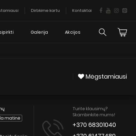
tamiausi
Dirbkime kartu
Kontaktai
ipirkti
Galerija
Akcijos
ija
Daugiau
informacijos
Mėgstamiausi
DUK
Gartraukio garantija
enų
Turite klausimų?
Patarimai
Skambinkite mums!
da matinė
Servisas
+370 68301040