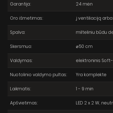
Garantija:
24 mėn
Oro išmetimas:
į ventiliaciją arba
Spalva:
milteliniu būdu d
Suti
Skersmuo:
⌀50 cm
respub
Valdymas:
elektroninis Sof
Nuotolinio valdymo pultas:
Yra komplekte
Laikmatis:
1 - 9 min
Apšvietimas:
LED 2 x 2 W, neut