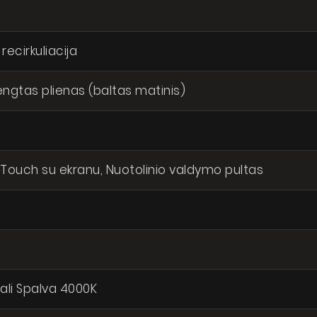
Kur nusipirkti
Galerija
 recirkuliacija
Akcijos
engtas plienas (baltas matinis)
Dirbkime kartu
Kontaktai
nku, kad mano asmens duomenys būtų tvarkomi pagal Lietuvos
likos duomenų apsaugos įstatymą
t-Touch su ekranu, Nuotolinio valdymo pultas
SI
rali Spalva 4000K