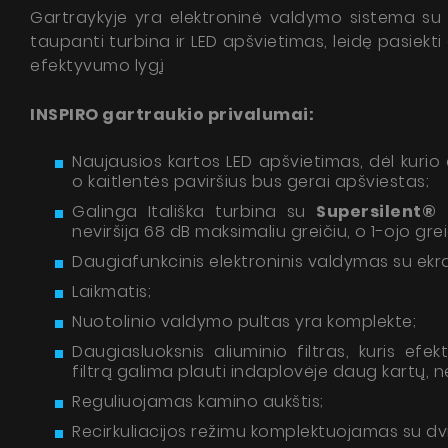
Gartraykyje yra elektroninė valdymo sistema su 
taupanti turbina ir LED apšvietimas, leidę pasiekti
efektyvumo lygį
INSPIRO gartraukio privalumai:
Naujausios kartos LED apšvietimas, dėl kurio
o kaitlentės paviršius bus gerai apšviestas;
Galinga Itališka turbina su
Supersilent®
t
neviršija 68 dB maksimaliu greičiu, o 1-ojo grei
Daugiafunkcinis elektroninis valdymas su ekra
Laikmatis;
Nuotolinio valdymo pultas yra komplekte;
Daugiasluoksnis aliuminio filtras, kuris efek
filtrą galima plauti indaplovėje daug kartų, 
Reguliuojamas kamino aukštis;
Recirkuliacijos režimu komplektuojamas su dvie