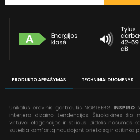
Tylus
Energijos
darba
klasė
42-69
dB
PRODUKTO APRAŠYMAS
TECHNINIAI DUOMENYS
Unikalus erdvinis gartraukis NORTBERG
INSPIRO
s
interjero dizaino tendencijas. Šiuolaikinės šio 
virtuvei elegancijos ir stiliaus. Didelis našumas 
suteikia komfortą naudojant prietaisą ir atitinka pač