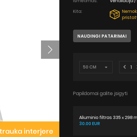
Išmetimas:
Ventiliacija /
Kita:
Nemo
prista
NAUDINGI PATARIMAI
Papildomai galite įsigyti
Aliuminio filtras 335 х 298
30.00 EUR
rauka interjere