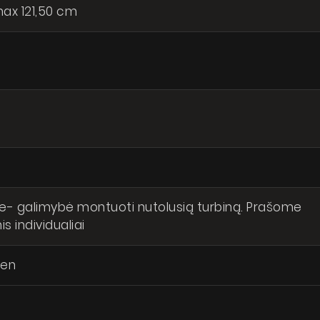
ax 121,50 cm
e- galimybė montuoti nutolusią turbiną. Prašome
s individualiai
hen