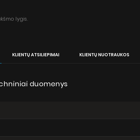
kšmo lygis.
KLIENTŲ ATSILIEPIMAI
KLIENTŲ NUOTRAUKOS
piro White
ie o produkt
techniniai duomenys
Produktai
Apie mus
Dizainerio zona
Techninė pagalba
Virtualus gidas