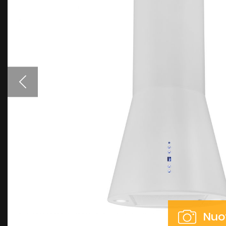
Priedai gartraukiams
Spalvų pavyzdžiai
Nuot