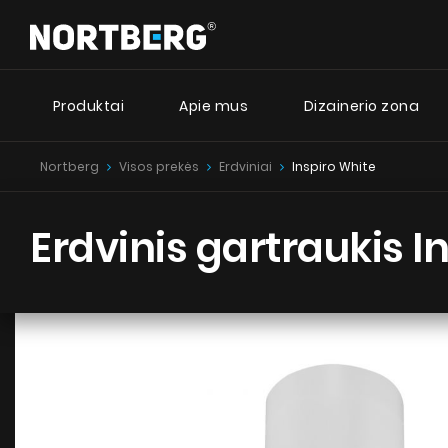
Produktai
Apie mus
Dizainerio zona
Nortberg
Visos prekės
Erdviniai
Inspiro White
Dizai
Naujienos
Patarimai
I
Erdviniai gartraukiai
Erdvinis gartraukis I
Sieniniai gartraukiai
Nortberg
Įmontuojami gartraukiai
Nortberg 
Retro gartraukiai
Lubiniai gartraukiai
Nortberg
Cilindro formos gartraukiai
Kamino tipo gartraukiai
Įmontuoti gartraukiai
Teleskopiniai gartraukiai
Integruoti gartraukiai
ŽIŪRĖTI