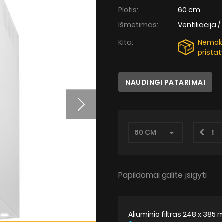
Plotis:
60 cm
Išmetimas:
Ventiliacija /
Kita:
Nemo
prista
NAUDINGI PATARIMAI
Papildomai galite įsigyti
Aliuminio filtras 248 х 385