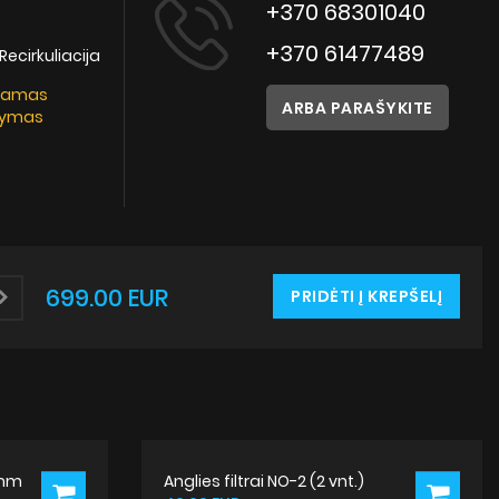
Instrukcijos
+370 68301040
+370 61477489
 Recirkuliacija
kamas
ARBA PARAŠYKITE
tymas
699.00 EUR
PRIDĖTI Į KREPŠELĮ
 mm
Anglies filtrai NO-2 (2 vnt.)