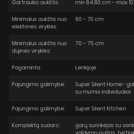
Gartraukio aukštis:
min 84,80 cm - max 1
Minimalus aukštis nuo
60 - 70 cm
elektrinės viryklės:
Minimalus aukštis nuo
70 - 75 cm
dujinės viryklės:
Pagaminta:
Lenkijoje
Pajungimo galimybė:
Super Silent Home- gal
su mumis individualiai
Pajungimo galimybė:
Super Silent Kitchen
Komplektą sudaro:
garų surinkėjas su varikl
valdymo pultas, tvirti