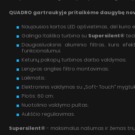
QUADRO
gartraukyje pritaikėme daugybę nova
Naujausios kartos LED apšvietimas, dėl kurio 
Galinga Itališka turbina su
Supersilent®
tech
Daugiasluoksnis aliuminio filtras, kuris ef
funkcionalumui;
Keturių pakopų turbinos darbo valdymas;
Lengvas anglies filtro montavimas;
Laikmatis;
Elektroninis valdymas su „Soft-Touch“ mygtuk
Plotis: 60 cm;
Nuotolinio valdymo pultas;
Aukščio reguliavimas.
Supersilent®
- maksimalus našumas ir žemas triu