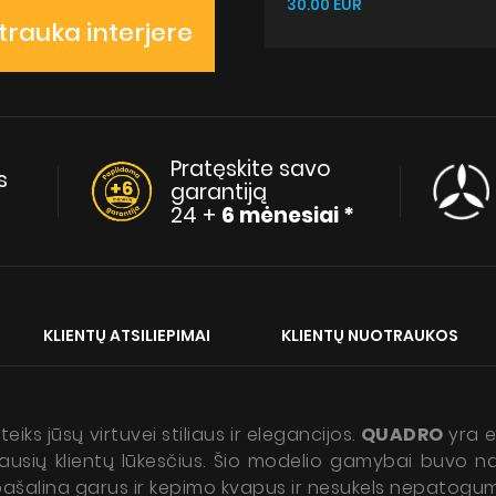
30.00 EUR
rauka interjere
Pratęskite savo
s
garantiją
24 +
6 mėnesiai *
KLIENTŲ ATSILIEPIMAI
KLIENTŲ NUOTRAUKOS
iks jūsų virtuvei stiliaus ir elegancijos.
QUADRO
yra er
kliausių klientų lūkesčius. Šio modelio gamybai buvo
ašalina garus ir kepimo kvapus ir nesukels nepatogumų