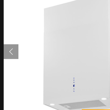
Priedai gartraukiams
Spalvų pavyzdžiai