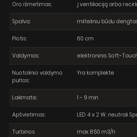
Oro išmetimas:
į ventiliaciją arba recirk
Spalva:
milteliniu būdu dengta
Plotis:
60 cm
Suti
Valdymas:
elektroninis Soft-Touc
respub
Nuotolinio valdymo
Yra komplekte
pultas:
Laikmatis:
1 - 9 min
Apšvietimas:
LED 4 x 2 W, neutrali S
Turbinos
max 850 m3/h