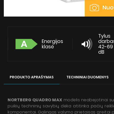
Nuot
Tylus
Energijos
darba
klasė
42-69
dB
PRODUKTO APRAŠYMAS
TECHNINIAI DUOMENYS
NORTBERG QUADRO MAX
modelis neabejotinai sute
puikių techninių savybių dėka atitinka pačių rei
komponentai. Galingas valymo prietaisas greitai p