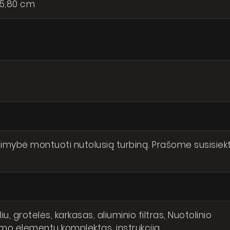
05,80 cm
imybė montuoti nutolusią turbiną. Prašome susisiekt
iu, grotelės, karkasas, aliuminio filtras, Nuotolinio
nimo elementų komplektas, instrukcija