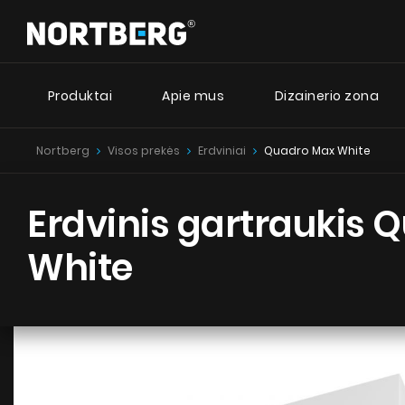
Produktai
Apie mus
Dizainerio zona
Nortberg
Visos prekės
Erdviniai
Quadro Max White
Dizai
Naujienos
Patarimai
I
Erdviniai gartraukiai
Erdvinis gartraukis 
Sieniniai gartraukiai
Nortberg
Įmontuojami gartraukiai
White
Nortberg 
Retro gartraukiai
Lubiniai gartraukiai
Nortberg
Cilindro formos gartraukiai
Kamino tipo gartraukiai
Įmontuoti gartraukiai
Teleskopiniai gartraukiai
Integruoti gartraukiai
ŽIŪRĖTI