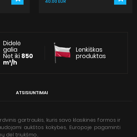
40.00 EUR
Didelė
galia
Lenkiškas
Net iki
850
produktas
m³/h
ATSISIUNTIMAI
dvinis gartraukis, kuris savo klasikinės formos ir
 naudojami aukštos kokybės, Europoje pagaminti
 dėl triukšmo..