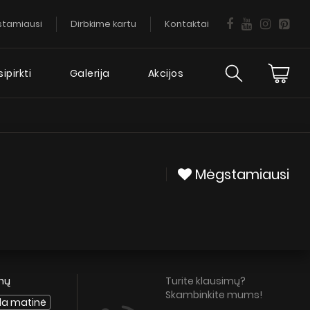
tamiausi
Dirbkime kartu
Kontaktai
ipirkti
Galerija
Akcijos
ija
Daugiau
informacijos
Mėgstamiausi
DUK
Gartraukio garantija
Patarimai
Servisas
enų
Turite klausimų?
Skambinkite mums!
da matinė