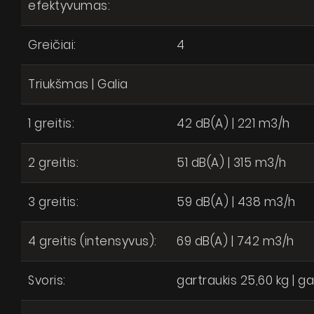
efektyvumas:
Greičiai:
4
Triukšmas | Galia
1 greitis:
42 dB(A) | 221 m3/h
2 greitis:
51 dB(A) | 315 m3/h
3 greitis:
59 dB(A) | 438 m3/h
4 greitis (intensyvus):
69 dB(A) | 742 m3/h
Svoris:
gartraukis 25,60 kg | g