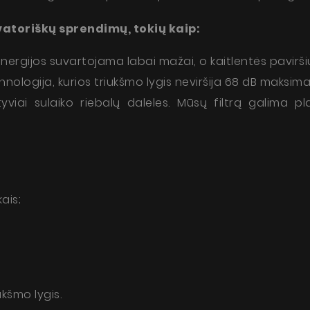
toriškų sprendimų, tokių kaip:
energijos suvartojama labai mažai, o kaitlentės pavirši
nologija, kurios triukšmo lygis neviršija 68 dB maksimaliu
ektyviai sulaiko riebalų daleles. Mūsų filtrą galima 
ais;
kšmo lygis.