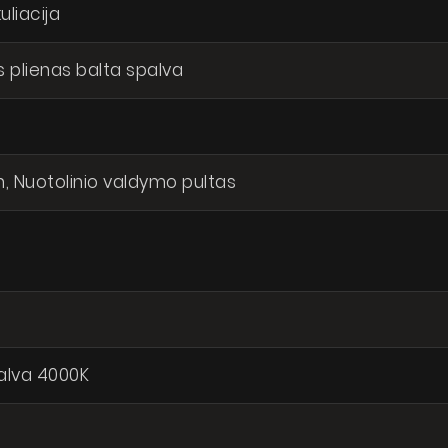
uliacija
Kur nusipirkti
Galerija
s plienas balta spalva
Akcijos
Dirbkime kartu
Kontaktai
nku, kad mano asmens duomenys būtų tvarkomi pagal Lietuvos
h, Nuotolinio valdymo pultas
likos duomenų apsaugos įstatymą
SI
palva 4000K