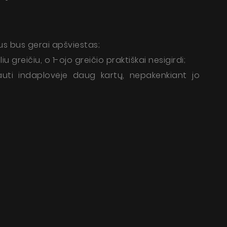
us bus gerai apšviestas;
 greičiu, o 1-ojo greičio praktiškai nesigirdi;
plauti indaplovėje daug kartų, nepakenkiant jo