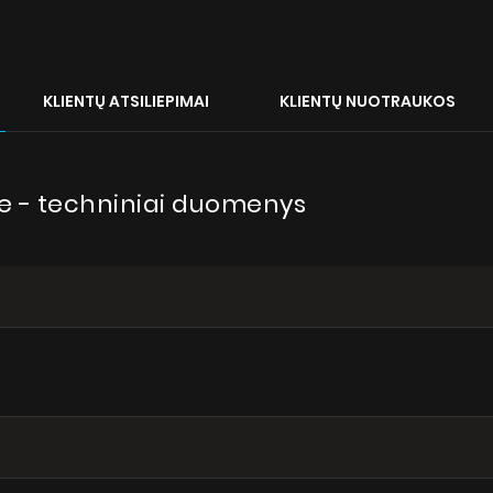
KLIENTŲ ATSILIEPIMAI
KLIENTŲ NUOTRAUKOS
te - techniniai duomenys
dro Max White
ie o produkt
Produktai
Apie mus
Dizainerio zona
Techninė pagalba
Virtualus gidas