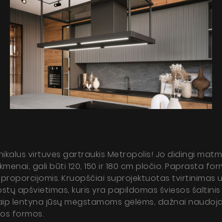
nikalus virtuvės gartraukis Metropolis! Jo didingi matm
kmenai, gali būti 120, 150 ir 180 cm pločio. Paprasta fo
s proporcijomis. Kruopščiai suprojektuotas tvirtinimas už
ų apšvietimas, kuris yra papildomas šviesos šaltinis – p
 kaip lentyna jūsų mėgstamoms gėlėms, dažnai naudoj
škos formos.