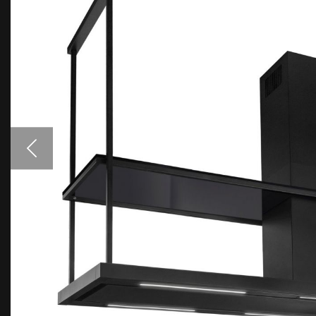
Priedai gartraukiams
Spalvų pavyzdžiai