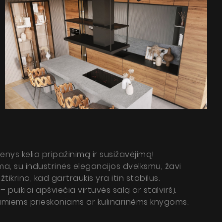
enys kelia pripažinimą ir susižavėjimą!
rma, su industrinės elegancijos dvelksmu, žavi
tikrina, kad gartraukis yra itin stabilus.
uikiai apšviečia virtuvės salą ar stalviršį.
amiems prieskoniams ar kulinarinėms knygoms.