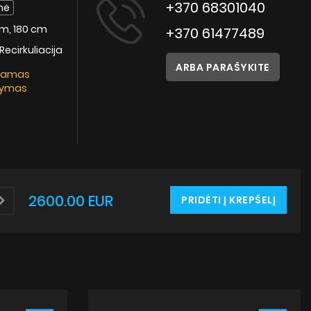
Instrukcijos
+370 68301040
nė
cm, 180 cm
+370 61477489
 Recirkuliacija
ARBA PARAŠYKITE
kamas
tymas
2600.00 EUR
PRIDĖTI Į KREPŠELĮ