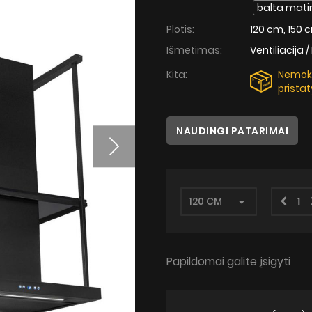
balta mati
Plotis:
120 cm, 150 
Išmetimas:
Ventiliacija /
Kita:
Nemo
prista
NAUDINGI PATARIMAI
Papildomai galite įsigyti