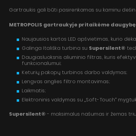
Gartraukis gali būti pasirenkamas su kaminu dešinėj
METROPOLIS gartraukyje pritaikėme daugybę 
Naujausios kartos LED apšvietimas, kurio dėka
Galinga Itališka turbina su
Supersilent®
tech
Met
Daugiasluoksnis aliuminio filtras, kuris efekty
funkcionalumui;
Pytan
Keturių pakopų turbinos darbo valdymas;
Lengvas anglies filtro montavimas;
Laikmatis;
Elektroninis valdymas su „Soft-Touch“ mygtuk
Supersilent®
- maksimalus našumas ir žemas triu