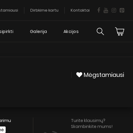
tamiausi
Dirbkime kartu
Kontaktai
ipirkti
Galerija
Akcijos
ija
Daugiau
informacijos
Mėgstamiausi
DUK
Gartraukio garantija
Patarimai
Servisas
tarimu
Turite klausimų?
Skambinkite mums!
nė