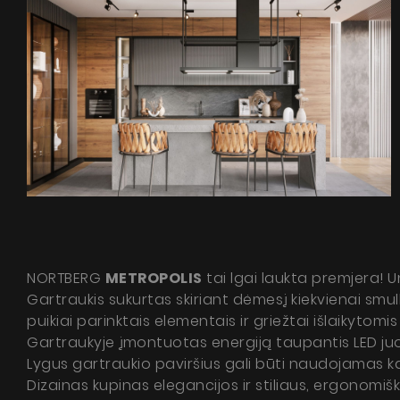
NORTBERG
METROPOLIS
tai lgai laukta premjera! U
Gartraukis sukurtas skiriant dėmesį kiekvienai smul
puikiai parinktais elementais ir griežtai išlaikytomi
Gartraukyje įmontuotas energiją taupantis LED juost
Lygus gartraukio paviršius gali būti naudojamas
Dizainas kupinas elegancijos ir stiliaus, ergonomi