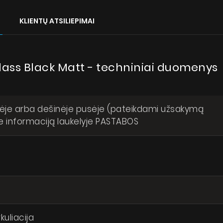
Kur nusipirkti
KLIENTŲ ATSILIEPIMAI
Galerija
Akcijos
 Glass Black Matt - techniniai duomenys
Dirbkime kartu
Kontaktai
nku, kad mano asmens duomenys būtų tvarkomi pagal Lietuvos
likos duomenų apsaugos įstatymą
irėje arba dešinėje pusėje (pateikdami užsakymą
ite informaciją laukelyje PASTABOS
SI
rkuliacija