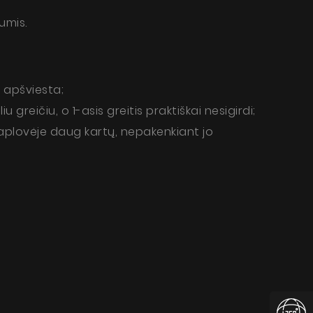
umis.
 apšviesta;
 greičiu, o 1-asis greitis praktiškai nesigirdi;
indaplovėje daug kartų, nepakenkiant jo