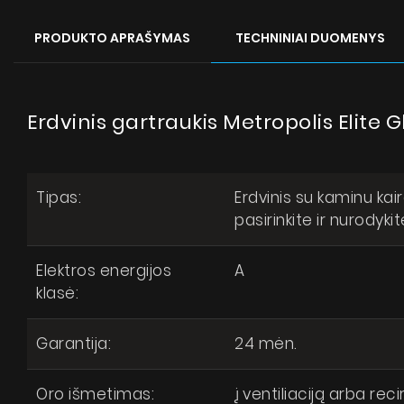
PRODUKTO APRAŠYMAS
TECHNINIAI DUOMENYS
Erdvinis gartraukis Metropolis Elite
Suti
respub
Tipas:
Erdvinis su kaminu ka
pasirinkite ir nurodyk
Elektros energijos
A
klasė:
Garantija:
24 mėn.
Oro išmetimas:
į ventiliaciją arba reci