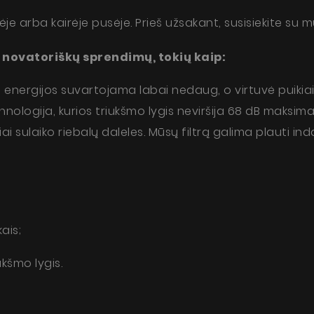
e arba kairėje pusėje. Prieš užsakant, susisiekite su m
novatoriškų sprendimų, tokių kaip:
 energijos suvartojama labai nedaug, o virtuvė puikiai
nologija, kurios triukšmo lygis neviršija 68 dB maksimaliu
ropolis Elite Glass Black Matt
viai sulaiko riebalų daleles. Mūsų filtrą galima plauti 
ie o produkt
Produktai
Apie mus
ais;
Dizainerio zona
kšmo lygis.
Techninė pagalba
Virtualus gidas