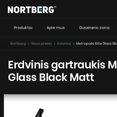
Produktai
Apie mus
Dizainerio zona
Nortberg
Visos prekės
Erdviniai
Metropolis Elite Glass B
Dizai
Naujienos
Patarimai
I
Erdviniai gartraukiai
Erdvinis gartraukis Me
Sieniniai gartraukiai
Nortberg
Įmontuojami gartraukiai
Glass Black Matt
Nortberg 
Retro gartraukiai
Lubiniai gartraukiai
Nortberg
Cilindro formos gartraukiai
Kamino tipo gartraukiai
Įmontuoti gartraukiai
Teleskopiniai gartraukiai
Integruoti gartraukiai
ŽIŪRĖTI