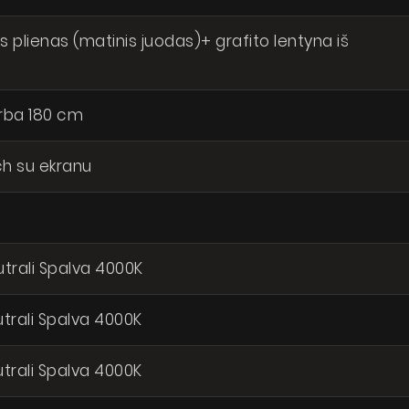
s plienas (matinis juodas)+ grafito lentyna iš
rba 180 cm
ch su ekranu
utrali Spalva 4000K
utrali Spalva 4000K
utrali Spalva 4000K