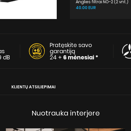
Anglies filtrai NO-2 (2 vnt.)
40.00 EUR
Pratęskite savo
as
garantiją
9 dB
24 +
6 mėnesiai *
KLIENTŲ ATSILIEPIMAI
Nuotrauka interjere