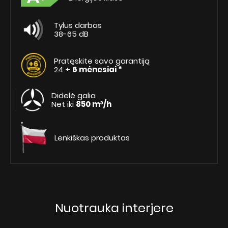
Tylus darbas
38-65 dB
Pratęskite savo garantiją
24 +
6 mėnesiai *
Didelė galia
Net iki
850 m³/h
Lenkiškas produktas
Nuotrauka interjere