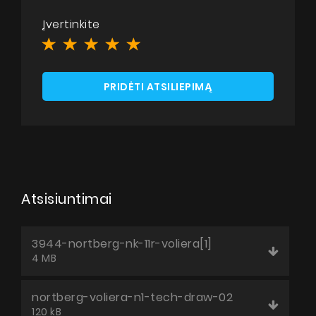
Įvertinkite
PRIDĖTI ATSILIEPIMĄ
Atsisiuntimai
3944-nortberg-nk-11r-voliera[1]
4 MB
nortberg-voliera-n1-tech-draw-02
120 kB