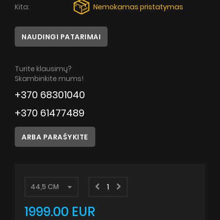
Patarimai
Kita:
Nemokamas pristatymas
Servisas
NAUDINGI PATARIMAI
Instrukcijos
Turite klausimų?
Skambinkite mums!
+370 68301040
+370 61477489
ARBA PARAŠYKITE
1999.00 EUR