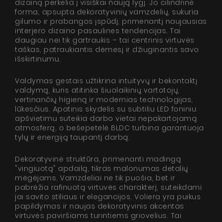
dizainą perkelia į visiškai naują lygį. Jo cilindrinė
forma, apsupta dekoratyvinių vamzdelių, sukuria
gilumo ir prabangos įspūdį, primenantį naujausias
interjero dizaino pasaulines tendencijas. Tai
daugiau nei tik gartraukis – tai centrinis virtuvės
taškas, patraukiantis dėmesį ir džiuginantis savo
išskirtinumu.
Valdymas gestais užtikrina intuityvų ir bekontaktį
valdymą, kuris atitinka šiuolaikinių vartotojų,
vertinančių higieną ir modernias technologijas,
lūkesčius. Apatinis skydelis su subtiliu LED foniniu
apšvietimu suteikia darbo vietai nepakartojamą
atmosferą, o bešepetėlė BLDC turbina garantuoja
tylų ir energiją taupantį darbą.
Dekoratyvinė struktūra, primenanti madingą
"vingiuotą" apdailą, tikras malonumas detalių
mėgėjams. Vamzdeliai ne tik puošia, bet ir
pabrėžia rafinuotą virtuvės charakterį, suteikdami
jai savito stiliaus ir elegancijos. Voliera yra puikus
papildymas ir naujas dekoratyvinis akcentas
virtuvės paviršiams turintiems griovelius. Tai