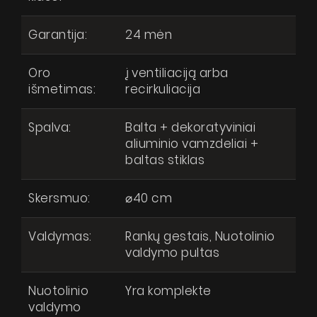
Akcijos
Sutinku, kad mano asmens duomenys būtų tvarkomi pagal Lietuvos
respublikos duomenų apsaugos įstatymą
Dirbkime kartu
Garantija:
24 mėn
Kontaktai
Oro
į ventiliaciją arba
SIŲSTI
išmetimas:
recirkuliacija
Spalva:
Balta + dekoratyviniai
aliuminio vamzdeliai +
baltas stiklas
Skersmuo:
⌀40 cm
Valdymas:
Rankų gestais, Nuotolinio
valdymo pultas
Nuotolinio
Yra komplekte
valdymo