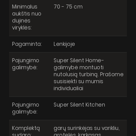
Minimalus
70 - 75 cm
aukštis nuo
dujinės
viryklės:
Pagaminta:
Lenkijoje
Pajungimo
Super Silent Home-
galimybė:
galimybė montuoti
nutolusią turbiną. Prašome
susisiekti su mumis
individualiai
Pajungimo
Super Silent Kitchen
galimybė:
Komplektą
garų surinkėjas su varikliu,
sudaro:
grotelės, karkasas,