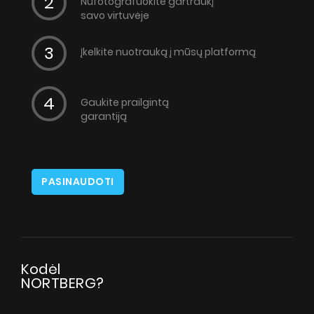
Nufotografuokite gartraukį
savo virtuvėje
Įkelkite nuotrauką į mūsų platformą
Gaukite prailgintą
garantiją
PASINAUDOTI
Kodėl
NORTBERG?