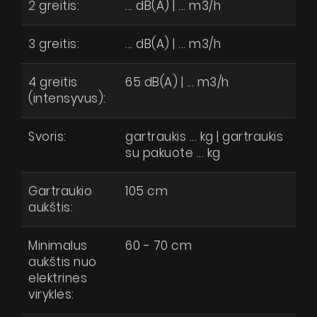
2 greitis:
... dB(A) | ... m3/h
3 greitis:
... dB(A) | ... m3/h
4 greitis
65 dB(A) | ... m3/h
(intensyvus):
Svoris:
gartraukis ... kg | gartraukis
su pakuote ... kg
Gartraukio
105 cm
aukštis:
Minimalus
60 - 70 cm
aukštis nuo
elektrinės
viryklės: