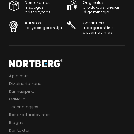
Nemokamas
Originalus
ir saugus
produktas, tiesiai
pristatymas
iš gamintojo
Aukštos
Garantinis
kokybės garantija
ir pogarantinis
aptarnavimas
Apie mus
Dizainerio zona
Kur nusipirkti
Galerija
Technologijos
Bendradarbiavimas
Blogas
Kontaktai