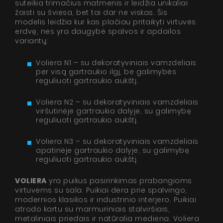
suteikia trimačius matmenis ir leidžia unikaliai
žaisti su šviesa, bet tai dar ne viskas. Šis
modelis leidžia kur kas plačiau pritaikyti virtuvės
erdvę, nes yra daugybė spalvos ir apdailos
variantų:
Voliera N1 – su dekoratyviniais vamzdeliais
per visą gartraukio ilgį, be galimybės
reguliuoti gartraukio aukštį.
Voliera N2 – su dekoratyviniais vamzdeliais
viršutinėje gartraukio dalyje, su galimybę
reguliuoti gartraukio aukštį.
Voliera N3 – su dekoratyviniais vamzdeliais
apatinėje gartraukio dalyje, su galimybę
reguliuoti gartraukio aukštį.
VOLIERA
yra puikus pasirinkimas prabangioms
virtuvėms su sala. Puikiai dera prie spalvingo,
modernios klasikos ir industrinio interjero. Puikiai
atrodo kartu su marmuriniais stalviršiais,
metaliniais priedais ir natūralia mediena. Voliera