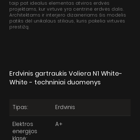
taip pat idealus elementas atviros erdvės
projektams, kur virtuvė yra centrinė erdvės dalis.
Architektams ir interjero dizaineriams šis modelis
patiks dėl unikalaus stiliaus, kuris pakelia virtuvės
prestižą.
Voliera N1 White-White
Produktai
Pytanie o produkt
Apie mus
Erdvinis gartraukis Voliera N1 White-
White - techniniai duomenys
Dizainerio zona
Techninė pagalba
Virtualus gidas
Tipas:
Erdvinis
Kur nusipirkti
Elektros
A+
Galerija
energijos
klasė: