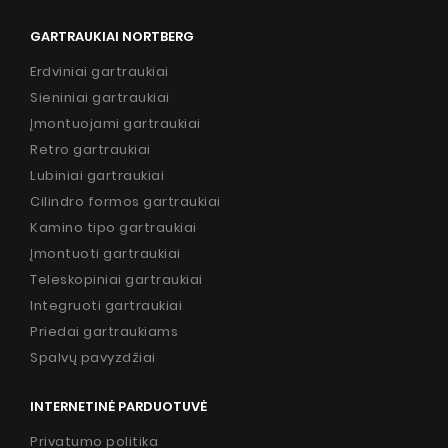
GARTRAUKIAI NORTBERG
Erdviniai gartraukiai
Sieniniai gartraukiai
Įmontuojami gartraukiai
Retro gartraukiai
Lubiniai gartraukiai
Cilindro formos gartraukiai
Kamino tipo gartraukiai
Įmontuoti gartraukiai
Teleskopiniai gartraukiai
Integruoti gartraukiai
Priedai gartraukiams
Spalvų pavyzdžiai
INTERNETINĖ PARDUOTUVĖ
Privatumo politika