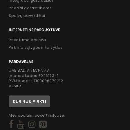
Integruoti gartraukiai
Priedai gartraukiams
Spalvų pavyzdžiai
INTERNETINĖ PARDUOTUVĖ
Privatumo politika
Pirkimo sąlygos ir taisyklės
PARDAVĖJAS
UAB BALTA TECHNIKA
Įmonės kodas 302617341
PVM kodas LT100006079212
Vilnius
KUR NUSIPIRKTI
Mes socialiniuose tinkluose: