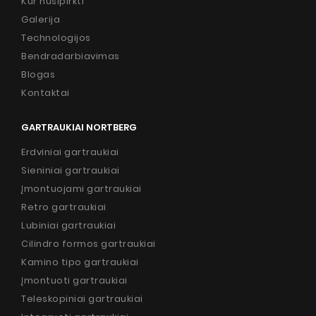
Kur nusipirkti
Galerija
Technologijos
Bendradarbiavimas
Blogas
Kontaktai
GARTRAUKIAI NORTBERG
Erdviniai gartraukiai
Sieniniai gartraukiai
Įmontuojami gartraukiai
Retro gartraukiai
Lubiniai gartraukiai
Cilindro formos gartraukiai
Kamino tipo gartraukiai
Įmontuoti gartraukiai
Teleskopiniai gartraukiai