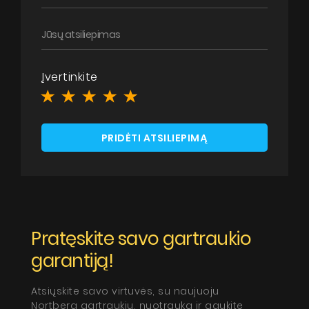
Įvertinkite
PRIDĖTI ATSILIEPIMĄ
Eucalyptus
Produktai
Pytanie o produkt
Apie mus
Dizainerio zona
Pratęskite savo gartraukio
garantiją!
Techninė pagalba
Virtualus gidas
Atsiųskite savo virtuvės, su naujuoju
Nortberg gartraukiu, nuotrauką ir gaukite