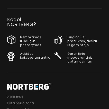
Kodėl
NORTBERG?
Nemokamas
Originalus
ir saugus
produktas, tiesiai
pristatymas
iš gamintojo
Aukštos
Garantinis
kokybės garantija
ir pogarantinis
aptarnavimas
Apie mus
Dizainerio zona