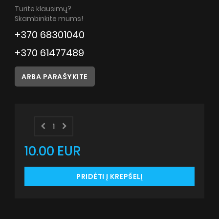
Patarimai
Turite klausimų?
Skambinkite mums!
Servisas
+370 68301040
Instrukcijos
+370 61477489
ARBA PARAŠYKITE
10.00 EUR
PRIDĖTI Į KREPŠELĮ