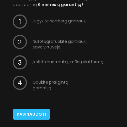
Kur nusipirkti
papildomą
6 mėnesių garantiją!
Galerija
Įsigykite Nortberg gartraukį
Akcijos
Sutinku, kad mano asmens duomenys būtų tvarkomi pagal Lietuvos
respublikos duomenų apsaugos įstatymą
Dirbkime kartu
Nufotografuokite gartraukį
Kontaktai
savo virtuvėje
SIŲSTI
Įkelkite nuotrauką į mūsų platformą
Gaukite prailgintą
garantiją
PASINAUDOTI