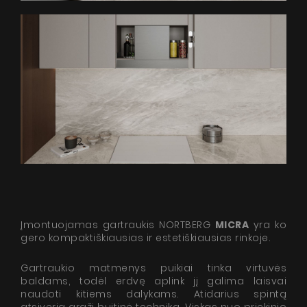
Įmontuojamas gartraukis NORTBERG
MICRA
yra ko
gero kompaktiškiausias ir estetiškiausias rinkoje.
Gartraukio matmenys puikiai tinka virtuvės
baldams, todėl erdvę aplink jį galima laisvai
naudoti kitiems dalykams. Atidarius spintą