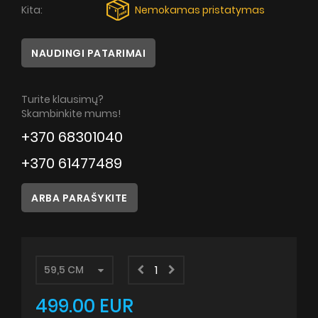
Patarimai
Kita:
Nemokamas pristatymas
Servisas
NAUDINGI PATARIMAI
Instrukcijos
Turite klausimų?
Skambinkite mums!
+370 68301040
+370 61477489
ARBA PARAŠYKITE
499.00 EUR