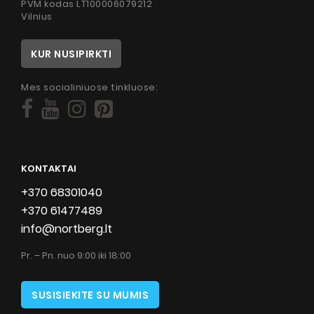
PVM kodas LT100006079212
Vilnius
KUR NUSIPIRKTI
Mes socialiniuose tinkluose:
KONTAKTAI
+370 68301040
+370 61477489
info@nortberg.lt
Pr. – Pn. nuo 9:00 iki 18:00
SUSISIEKITE SU MUMIS