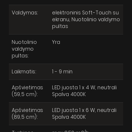
Valdymas:
elektroninis Soft-Touch su
ekranu, Nuotolinio valdymo
pultas
Nuotolinio
Yra
valdymo
pultas:
Laikmatis:
1 - 9 min
Apšvietimas
LED juosta 1 x 4 W, neutrali
(59,5 cm):
Spalva 4000K
Micra Inox
Produktai
Pytanie o produkt
Apšvietimas
LED juosta 1 x 6 W, neutrali
Apie mus
(89,5 cm):
Spalva 4000K
Dizainerio zona