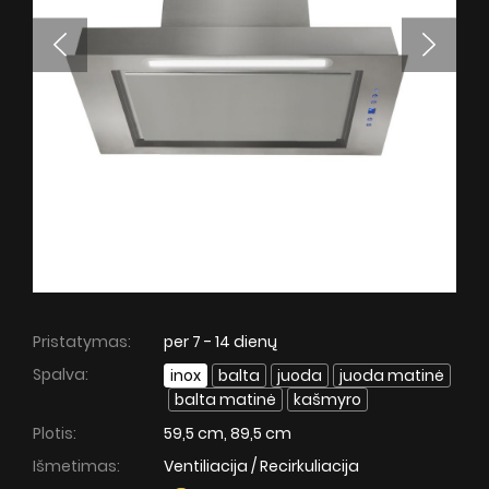
ŽIŪRĖTI
Dizaino tipas
Nortberg Laminam
DUK
Nortberg ArtGlass
Nortberg Ceramic
ŽIŪRĖTI
SuperSilent serija
Nortberg Silent Home
Pristatymas:
per 7 - 14 dienų
Daugiau informacijos
Nortberg Silent Kitchen
Spalva:
inox
balta
juoda
juoda matinė
balta matinė
kašmyro
DUK
Plotis:
59,5 cm, 89,5 cm
Gartraukio garantija
Išmetimas:
Ventiliacija / Recirkuliacija