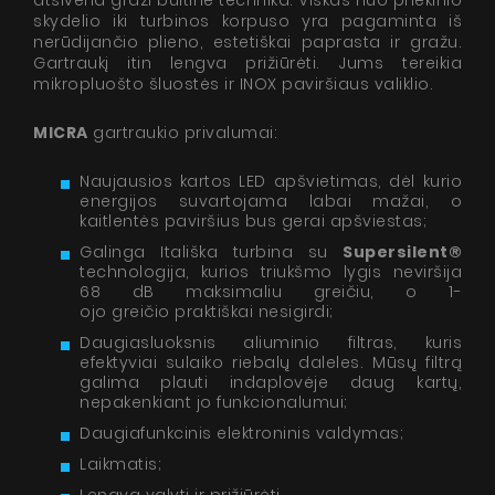
atsiveria graži buitinė technika. Viskas nuo priekinio
skydelio iki turbinos korpuso yra pagaminta iš
nerūdijančio plieno, estetiškai paprasta ir gražu.
Gartraukį itin lengva prižiūrėti. Jums tereikia
mikropluošto šluostės ir INOX paviršiaus valiklio.
MICRA
gartraukio privalumai:
Naujausios kartos LED apšvietimas, dėl kurio
energijos suvartojama labai mažai, o
kaitlentės paviršius bus gerai apšviestas;
Galinga Itališka turbina su
Supersilent®
technologija, kurios triukšmo lygis neviršija
68 dB maksimaliu greičiu, o 1-
ojo greičio praktiškai nesigirdi;
Daugiasluoksnis aliuminio filtras, kuris
efektyviai sulaiko riebalų daleles. Mūsų filtrą
galima plauti indaplovėje daug kartų,
nepakenkiant jo funkcionalumui;
Daugiafunkcinis elektroninis valdymas;
Laikmatis;