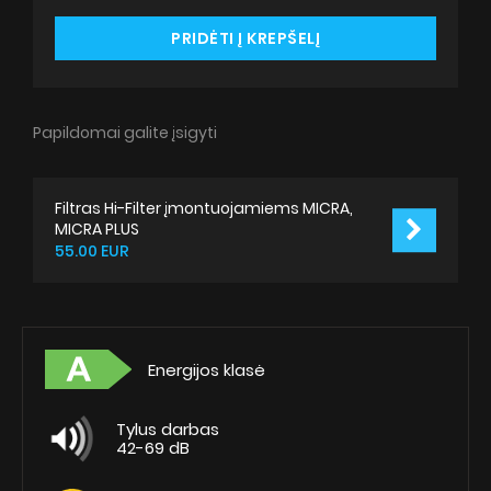
PRIDĖTI Į KREPŠELĮ
Papildomai galite įsigyti
Filtras Hi-Filter įmontuojamiems MICRA,
MICRA PLUS
55.00 EUR
Energijos klasė
Tylus darbas
42-69 dB