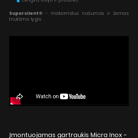
Lengva valyti ir prižiūrėti.
Supersilent®
- maksimalus našumas ir žemas
triukšmo lygis.
Įmontuojamas gartraukis Micra Inox -