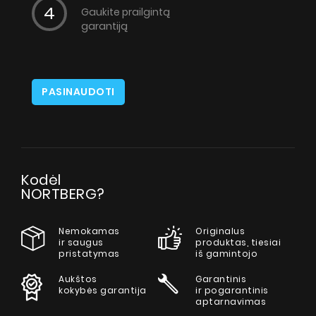
Gaukite prailgintą
garantiją
PASINAUDOTI
Kodėl
NORTBERG?
Nemokamas
Originalus
ir saugus
produktas, tiesiai
pristatymas
iš gamintojo
Aukštos
Garantinis
kokybės garantija
ir pogarantinis
aptarnavimas