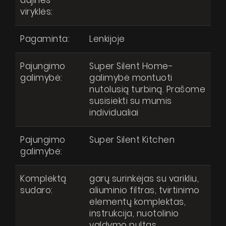
viryklės:
Pagaminta:
Lenkijoje
Pajungimo
Super Silent Home-
galimybė:
galimybė montuoti
nutolusią turbiną. Prašome
susisiekti su mumis
individualiai
Pajungimo
Super Silent Kitchen
galimybė:
Komplektą
garų surinkėjas su varikliu,
sudaro:
aliuminio filtras, tvirtinimo
elementų komplektas,
instrukcija, nuotolinio
valdymo pultas