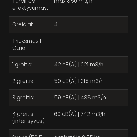
Turbinos
max 850 m3/h
Techninė pagalba
efektyvumas:
Virtualus gidas
Greičiai:
4
Kur nusipirkti
Galerija
Triukšmas |
Galia
Akcijos
Sutinku, kad mano asmens duomenys būtų tvarkomi pagal Lietuvos
respublikos duomenų apsaugos įstatymą
Dirbkime kartu
1 greitis:
42 dB(A) | 221 m3/h
Kontaktai
2 greitis:
50 dB(A) | 315 m3/h
SIŲSTI
3 greitis:
59 dB(A) | 438 m3/h
4 greitis
69 dB(A) | 742 m3/h
(intensyvus):