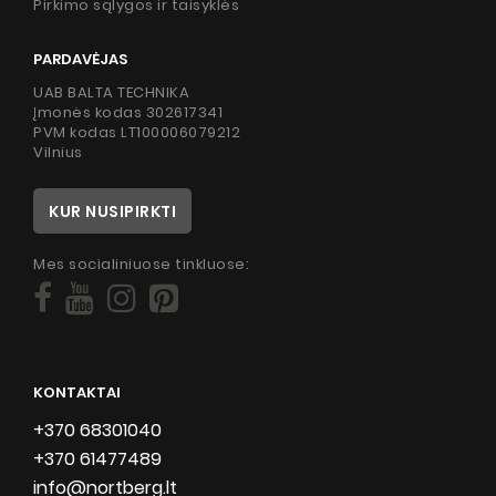
Pirkimo sąlygos ir taisyklės
PARDAVĖJAS
UAB BALTA TECHNIKA
Įmonės kodas 302617341
PVM kodas LT100006079212
Vilnius
KUR NUSIPIRKTI
Mes socialiniuose tinkluose:
KONTAKTAI
+370 68301040
+370 61477489
info@nortberg.lt