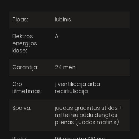
Tipas:
lubinis
Elektros
A
energijos
klasė:
Garantija:
24 mėn.
Oro
į ventiliaciją arba
išmetimas:
recirkuliacija
Spalva:
juodas grūdintas stiklas +
milteliniu būdu dengtas
plienas (juodas matinis)