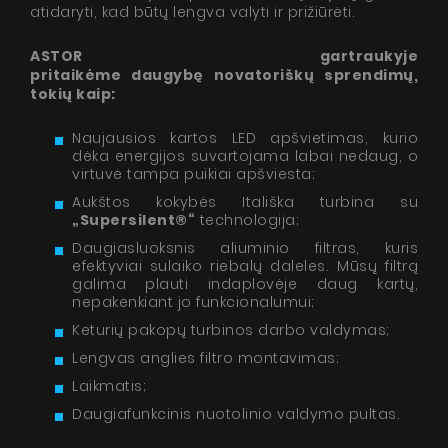
atidaryti, kad būtų lengva valyti ir prižiūrėti.
ASTOR gartraukyje
pritaikėme daugybę novatoriškų sprendimų,
tokių kaip:
Naujausios kartos LED apšvietimas, kurio
dėka energijos suvartojama labai nedaug, o
virtuvė tampa puikiai apšviesta;
Aukštos kokybės Itališka turbina su
„Supersilent®“
technologija;
Daugiasluoksnis aliuminio filtras, kuris
efektyviai sulaiko riebalų daleles. Mūsų filtrą
galima plauti indaplovėje daug kartų,
nepakenkiant jo funkcionalumui;
Keturių pakopų turbinos darbo valdymas;
Lengvas anglies filtro montavimas;
Laikmatis;
Daugiafunkcinis nuotolinio valdymo pultas.