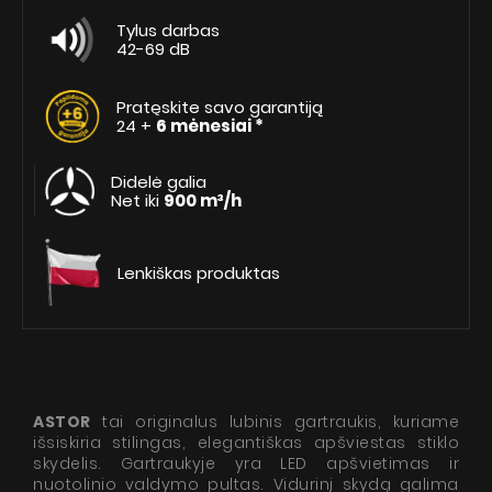
Tylus darbas
42-69 dB
Pratęskite savo garantiją
24 +
6 mėnesiai *
Didelė galia
Net iki
900 m³/h
Lenkiškas produktas
ASTOR
tai originalus lubinis gartraukis, kuriame
išsiskiria stilingas, elegantiškas apšviestas stiklo
skydelis. Gartraukyje yra LED apšvietimas ir
nuotolinio valdymo pultas. Vidurinį skydą galima