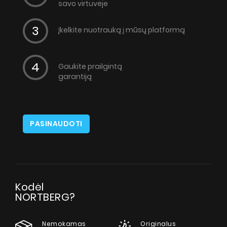
savo virtuvėje
Įkelkite nuotrauką į mūsų platformą
Gaukite prailgintą
garantiją
PASINAUDOTI
Kodėl
NORTBERG?
Nemokamas
Originalus