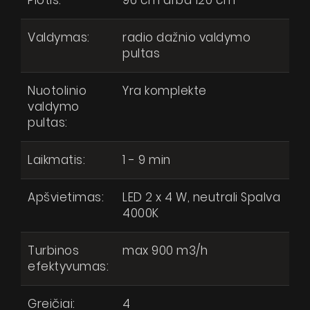
Plotis:
96 cm arba 120 cm
Valdymas:
radio dažnio valdymo
pultas
Nuotolinio
Yra komplekte
valdymo
pultas:
Laikmatis:
1 - 9 min
Apšvietimas:
LED 2 x 4 W, neutrali Spalva
4000K
Turbinos
max 900 m3/h
efektyvumas:
Greičiai:
4