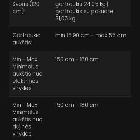
Svoris (120
gartraukis 24,95 kg |
cm):
gartraukis su pakuote
31,05 kg
Gartraukio
min 15,90 cm - max 55 cm
aukštis:
Min - Max
150 cm - 180 cm
Minimalus
aukštis nuo
elektrinės
viryklės:
Min - Max
150 cm - 180 cm
Minimalus
aukštis nuo
Astor Super Slim Black
dujinės
Produktai
Pytanie o produkt
viryklės:
Apie mus