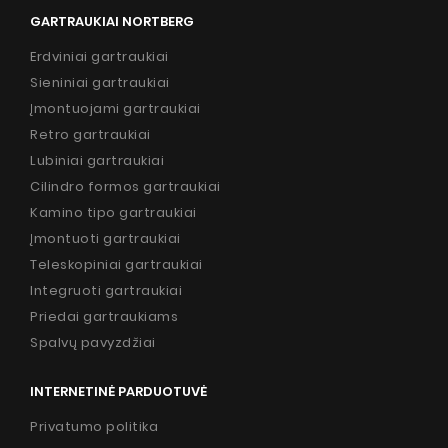
GARTRAUKIAI NORTBERG
Erdviniai gartraukiai
Sieniniai gartraukiai
Įmontuojami gartraukiai
Retro gartraukiai
Lubiniai gartraukiai
Cilindro formos gartraukiai
Kamino tipo gartraukiai
Įmontuoti gartraukiai
Teleskopiniai gartraukiai
Integruoti gartraukiai
Priedai gartraukiams
Spalvų pavyzdžiai
INTERNETINĖ PARDUOTUVĖ
Privatumo politika