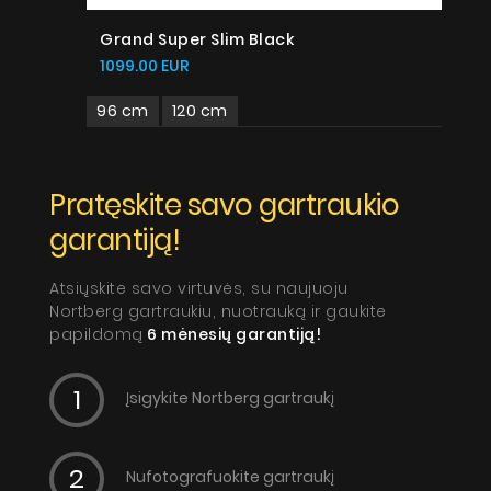
Grand Super Slim Black
1099.00 EUR
96 cm
120 cm
Pratęskite savo gartraukio
garantiją!
Atsiųskite savo virtuvės, su naujuoju
Nortberg gartraukiu, nuotrauką ir gaukite
papildomą
6 mėnesių garantiją!
Įsigykite Nortberg gartraukį
Nufotografuokite gartraukį