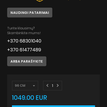
Patarimai
NAUDINGI PATARIMAI
Servisas
Instrukcijos
Turite klausimų?
Skambinkite mums!
+370 68301040
+370 61477489
ARBA PARAŠYKITE
1049.00 EUR