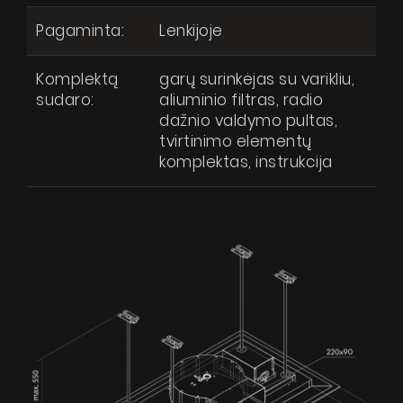
Pagaminta:
Lenkijoje
Dizainerio zona
Techninė pagalba
Komplektą
garų surinkėjas su varikliu,
Virtualus gidas
sudaro:
aliuminio filtras, radio
dažnio valdymo pultas,
Kur nusipirkti
tvirtinimo elementų
komplektas, instrukcija
Galerija
Akcijos
Sutinku, kad mano asmens duomenys būtų tvarkomi pagal Lietuvos
respublikos duomenų apsaugos įstatymą
Dirbkime kartu
Kontaktai
SIŲSTI