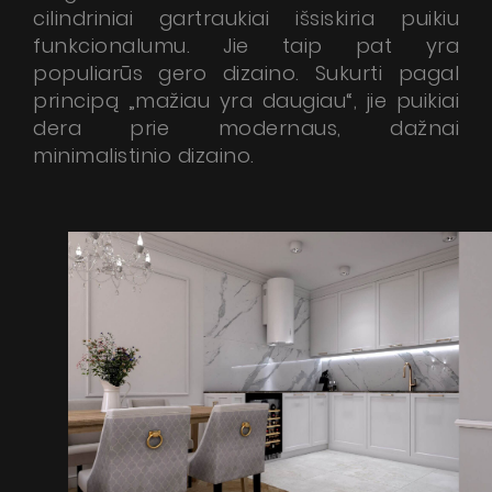
cilindriniai gartraukiai išsiskiria puikiu
ŽIŪRĖTI
Dizaino tipas
funkcionalumu. Jie taip pat yra
populiarūs gero dizaino. Sukurti pagal
Nortberg Laminam
principą „mažiau yra daugiau“, jie puikiai
DUK
dera prie modernaus, dažnai
Nortberg ArtGlass
minimalistinio dizaino.
Nortberg Ceramic
ŽIŪRĖTI
SuperSilent serija
Nortberg Silent Home
Daugiau informacijos
Nortberg Silent Kitchen
DUK
Gartraukio garantija