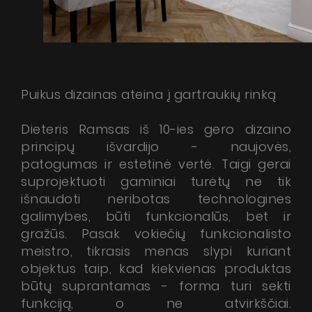
Patarimai
Servisas
Instrukcijos
Puikus dizainas ateina į gartraukių rinką
Dieteris Ramsas iš 10-ies gero dizaino
principų išvardijo - naujovės,
patogumas ir estetinė vertė. Taigi gerai
suprojektuoti gaminiai turėtų ne tik
išnaudoti neribotas technologines
galimybes, būti funkcionalūs, bet ir
gražūs. Pasak vokiečių funkcionalisto
meistro, tikrasis menas slypi kuriant
objektus taip, kad kiekvienas produktas
būtų suprantamas - forma turi sekti
funkciją, o ne atvirkščiai.