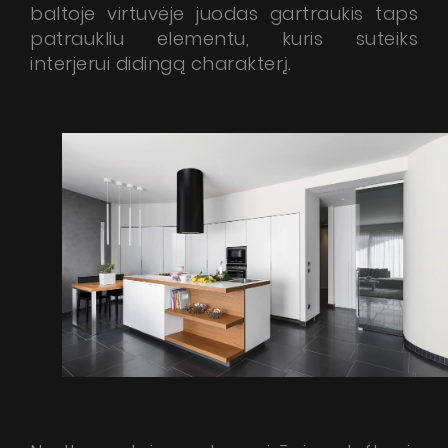
baltoje virtuvėje juodas gartraukis taps
patraukliu elementu, kuris suteiks
interjerui didingą charakterį.