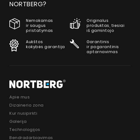
NORTBERG?
Nemokamas
Originalus
ir saugus
produktas, tiesiai
pristatymas
iš gamintojo
Aukštos
Garantinis
kokybės garantija
ir pogarantinis
aptarnavimas
Apie mus
Dizainerio zona
Kur nusipirkti
Galerija
Technologijos
Bendradarbiavimas