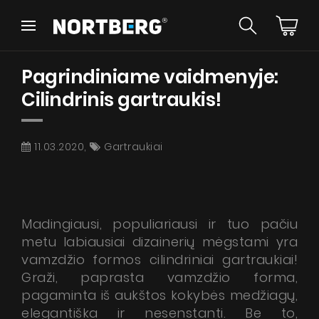
Wróć
Wróć
Pagrindiniame vaidmenyje:
Patarimai
Naujienos
Erdviniai gartraukiai
Cilindrinis gartraukis!
Sieniniai gartraukiai
Įmontuojami gartraukiai
Retro gartraukiai
11.03.2020,
Gartraukiai
Lubiniai gartraukiai
ŽIŪRĖTI
Cilindro formos gartraukiai
Kamino tipo gartraukiai
Įmontuoti gartraukiai
Madingiausi, populiariausi ir tuo pačiu
Teleskopiniai gartraukiai
Instrukcijos
metu labiausiai dizainerių mėgstami yra
Integruoti gartraukiai
vamzdžio formos cilindriniai gartraukiai!
Priedai gartraukiams
Graži, paprasta vamzdžio forma,
Spalvų pavyzdžiai
pagaminta iš aukštos kokybės medžiagų,
elegantiška ir nesenstanti. Be to,