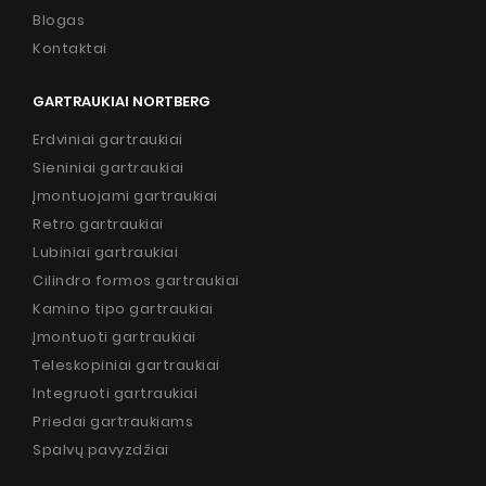
Blogas
Kontaktai
GARTRAUKIAI NORTBERG
Erdviniai gartraukiai
Sieniniai gartraukiai
Įmontuojami gartraukiai
Retro gartraukiai
Lubiniai gartraukiai
Cilindro formos gartraukiai
Kamino tipo gartraukiai
Įmontuoti gartraukiai
Teleskopiniai gartraukiai
Integruoti gartraukiai
Priedai gartraukiams
Spalvų pavyzdžiai