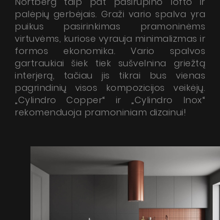
Nortberg taip pat pasirūpino lofto ir
palėpių gerbėjais. Graži vario spalva yra
puikus pasirinkimas pramoninėms
virtuvėms, kuriose vyrauja minimalizmas ir
formos ekonomika. Vario spalvos
gartraukiai šiek tiek sušvelnina griežtą
interjerą, tačiau jis tikrai bus vienas
pagrindinių visos kompozicijos veikėjų.
„Cylindro Copper“ ir „Cylindro Inox“
Produktai
rekomenduoja pramoniniam dizainui!
Apie mus
Dizainerio zona
Techninė pagalba
Virtualus gidas
Kur nusipirkti
Galerija