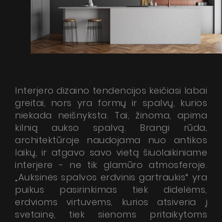
Akcijos
Dirbkime kartu
Kontaktai
Interjero dizaino tendencijos keičiasi labai
greitai, nors yra formų ir spalvų, kurios
niekada neišnyksta. Tai, žinoma, apima
kilnią aukso spalvą. Brangi rūda,
architektūroje naudojama nuo antikos
laikų, ir atgavo savo vietą šiuolaikiniame
interjere - ne tik glamūro atmosferoje.
„Auksinės spalvos erdvinis gartraukis“ yra
puikus pasirinkimas tiek didelėms,
erdvioms virtuvėms, kurios atsiveria į
svetainę, tiek sienoms pritaikytoms